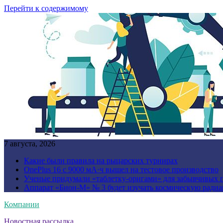
Перейти к содержимому
7 августа, 2026
Какие были правила на рыцарских турнирах
OnePlus 16 с 9000 мА·ч вышел на тестовое производство
Ученые придумали «таблетку-оригами» для забывчивых 
Аппарат «Бион-М» № 3 будет изучать космическую ради
Компании
Новостная рассылка