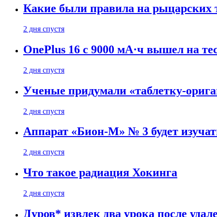
Какие были правила на рыцарских 
2 дня спустя
OnePlus 16 с 9000 мА·ч вышел на те
2 дня спустя
Ученые придумали «таблетку-орига
2 дня спустя
Аппарат «Бион-М» № 3 будет изуча
2 дня спустя
Что такое радиация Хокинга
2 дня спустя
Дуров* извлек два урока после удал