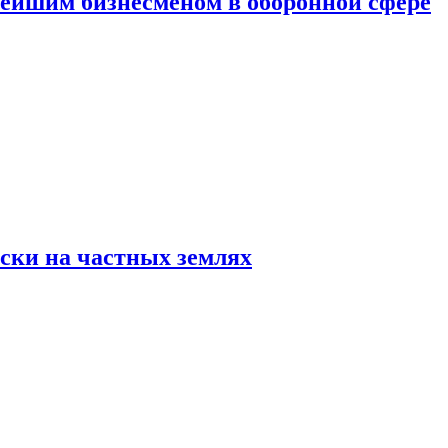
атейшим бизнесменом в оборонной сфере
ски на частных землях