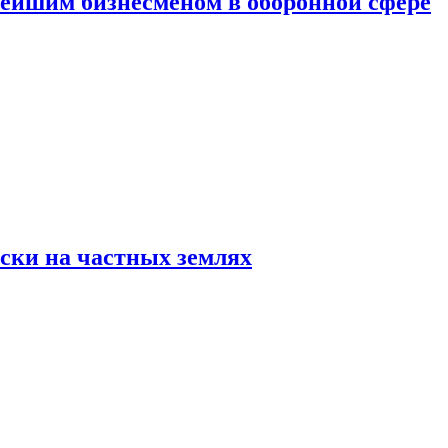
атейшим бизнесменом в оборонной сфере
ски на частных землях