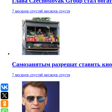
Глава Czechoslovak Group стал бог
7 месяцев спустя
6 месяцев спустя
Самозанятым разрешат ставить кио
7 месяцев спустя
6 месяцев спустя