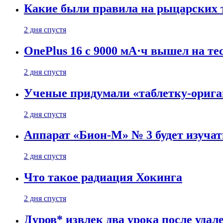
Какие были правила на рыцарских 
2 дня спустя
OnePlus 16 с 9000 мА·ч вышел на те
2 дня спустя
Ученые придумали «таблетку-орига
2 дня спустя
Аппарат «Бион-М» № 3 будет изуча
2 дня спустя
Что такое радиация Хокинга
2 дня спустя
Дуров* извлек два урока после удал