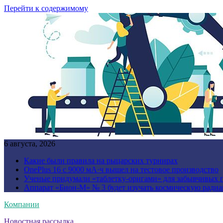
Перейти к содержимому
6 августа, 2026
Какие были правила на рыцарских турнирах
OnePlus 16 с 9000 мА·ч вышел на тестовое производство
Ученые придумали «таблетку-оригами» для забывчивых 
Аппарат «Бион-М» № 3 будет изучать космическую ради
Компании
Новостная рассылка