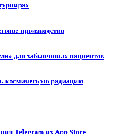
турнирах
стовое производство
ми» для забывчивых пациентов
ть космическую радиацию
ения Telegram из App Store